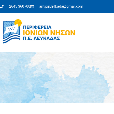
2645 360700
antipin.lefkada@gmail.com