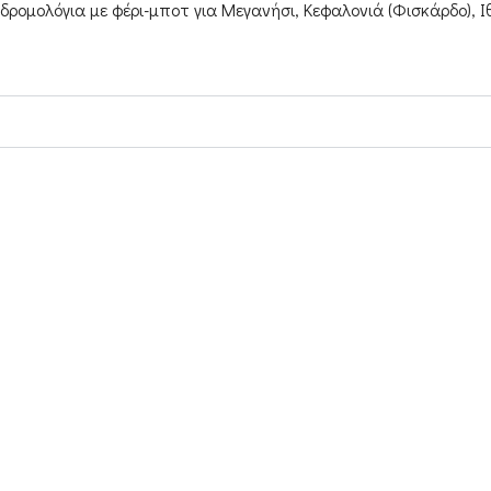
ρομολόγια με φέρι-μποτ για Μεγανήσι, Κεφαλονιά (Φισκάρδο), Ιθ