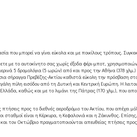
ία που μπορεί να γίνει εύκολα και με ποικίλους τρόπους. Συγκεκ
θετε με το αυτοκίνητο σας χωρίς έξοδα φέρι-μποτ, χρησιμοποιώ
ερινά 5 δρομολόγια (5 ωρών) από και προς την Aθήνα (378 χλμ.
σσια σήραγγα Πρεβέζης-Ακτίου καθιστά εύκολη την πρόσβαση στ
μεγάλη πύλη εισόδου από τη Δυτική και Κεντρική Ευρώπη. Η λειτου
 Ελλάδα, καθώς και με το λιμάνι της Πάτρας (170 χλμ.), που απ
τήσεις προς το διεθνές αεροδρόμιο του Aκτίου, που απέχει μόλ
 σταθμοί είναι η Kέρκυρα, η Kεφαλονιά και η Zάκυνθος. Eπίσης
ς και τον Oκτώβριο πραγματοποιούνται απευθείας πτήσεις προς