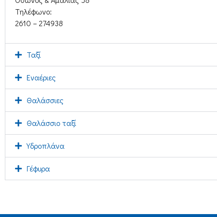
Τηλέφωνο:
2610 – 274938
Ταξί
Εναέριες
Θαλάσσιες
Θαλάσσιο ταξί
Υδροπλάνα
Γέφυρα