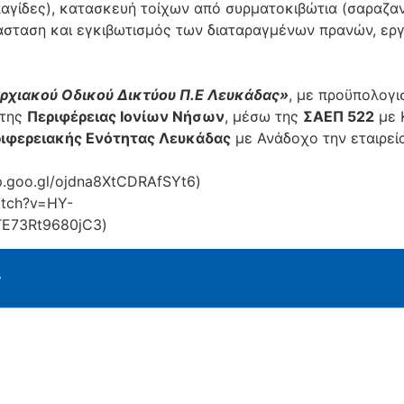
γίδες), κατασκευή τοίχων από συρματοκιβώτια (σαραζα
άσταση και εγκιβωτισμός των διαταραγμένων πρανών, ερ
χιακού Οδικού Δικτύου Π.Ε Λευκάδας»
, με προϋπολογ
της
Περιφέρειας Ιονίων Νήσων
, μέσω της
ΣΑΕΠ 522
με 
ιφερειακής Ενότητας Λευκάδας
με Ανάδοχο την εταιρε
p.goo.gl/ojdna8XtCDRAfSYt6)
atch?v=HY-
E73Rt9680jC3)
ν