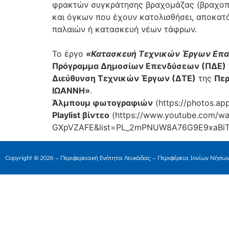
φρακτών συγκράτησης βραχομάζας (βραχοπα
και όγκων που έχουν κατολισθήσει, αποκατ
παλαιών ή κατασκευή νέων τάφρων.
Το έργο
«Κατασκευή Τεχνικών Έργων Επαρ
Πρόγραμμα Δημοσίων Επενδύσεων (ΠΔΕ)
Διεύθυνση Τεχνικών Έργων (ΔΤΕ)
της
Περ
ΙΩΑΝΝΗ»
.
Άλμπουμ φωτογραφιών
(https://photos.ap
Playlist βίντεο
(https://www.youtube.com/w
GXpVZAFE&list=PL_2mPNUW8A76G9E9xaBiT
Copyright © 2026 – Περιφερειακή Ενότητα Λευκάδας – Περιφέρεια Ιονίων Νήσω