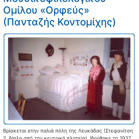
Ομίλου «Ορφεύς»
(Πανταζής Κοντομίχης)
Βρίσκεται στην παλιά πόλη της Λευκάδας (Στεφανίτση
2, δίπλα από την κεντρική πλατεία). Ιδρύθηκε το 1937,