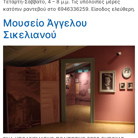
Τετάρτη-Σάββατο, 4 – 8 μ.μ. Τις υπόλοιπες μέρες
κατόπιν ραντεβού στο 6946336259. Είσοδος ελεύθερη.
Μουσείο Άγγελου
Σικελιανού