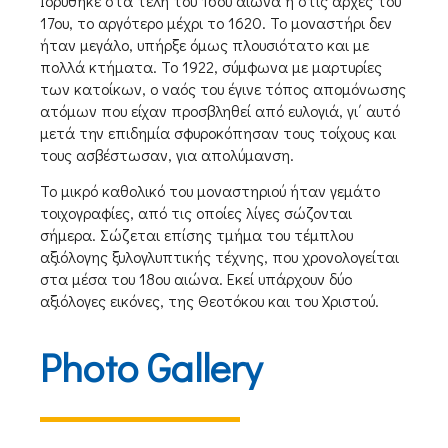
Ιδρύθηκε στα τέλη του 16ου αιώνα ή στις αρχές του
17ου, το αργότερο μέχρι το 1620. Το μοναστήρι δεν
ήταν μεγάλο, υπήρξε όμως πλουσιότατο και με
πολλά κτήματα. Το 1922, σύμφωνα με μαρτυρίες
των κατοίκων, ο ναός του έγινε τόπος απομόνωσης
ατόμων που είχαν προσβληθεί από ευλογιά, γι΄ αυτό
μετά την επιδημία σφυροκόπησαν τους τοίχους και
τους ασβέστωσαν, για απολύμανση.
Το μικρό καθολικό του μοναστηριού ήταν γεμάτο
τοιχογραφίες, από τις οποίες λίγες σώζονται
σήμερα. Σώζεται επίσης τμήμα του τέμπλου
αξιόλογης ξυλογλυπτικής τέχνης, που χρονολογείται
στα μέσα του 18ου αιώνα. Εκεί υπάρχουν δύο
αξιόλογες εικόνες, της Θεοτόκου και του Χριστού.
Photo Gallery