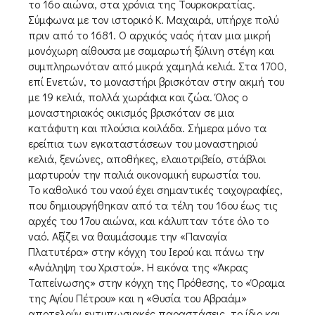
το 16ο αιώνα, στα χρόνια της Τουρκοκρατίας.
Σύμφωνα με τον ιστορικό Κ. Μαχαιρά, υπήρχε πολύ
πριν από το 1681. Ο αρχικός ναός ήταν μια μικρή
μονόχωρη αίθουσα με σαμαρωτή ξύλινη στέγη και
συμπληρωνόταν από μικρά χαμηλά κελιά. Στα 1700,
επί Ενετών, το μοναστήρι βρισκόταν στην ακμή του
με 19 κελιά, πολλά χωράφια και ζώα. Όλος ο
μοναστηριακός οικισμός βρισκόταν σε μια
κατάφυτη και πλούσια κοιλάδα. Σήμερα μόνο τα
ερείπια των εγκαταστάσεων του μοναστηριού
κελιά, ξενώνες, αποθήκες, ελαιοτριβείο, στάβλοι
μαρτυρούν την παλιά οικονομική ευρωστία του.
Το καθολικό του ναού έχει σημαντικές τοιχογραφίες,
που δημιουργήθηκαν από τα τέλη του 16ου έως τις
αρχές του 17ου αιώνα, και κάλυπταν τότε όλο το
ναό. Αξίζει να θαυμάσουμε την «Παναγία
Πλατυτέρα» στην κόγχη του Ιερού και πάνω την
«Ανάληψη του Χριστού». Η εικόνα της «Άκρας
Ταπείνωσης» στην κόγχη της Πρόθεσης, το «Όραμα
της Αγίου Πέτρου» και η «Θυσία του Αβραάμ»
αποτελούν εντυπωσιακές παραστάσεις, το ίδιο και