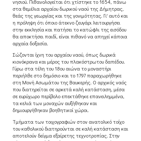
νησιού. Πιθανολογείται ότι χτίστηκε το 1654, πάνω
στα θεμέλια αρχαίου δωρικού ναού της Δήμητρας,
θεάς της γεωργίας και της γονιμότητας. Γι' αυτό και
η πρόληψη ότι όποιο άτεκνο ζευγάρι λειτουργήσει
στην εκκλησία και πατήσει το κατώφλι της εισόδου
θα αποκτήσει παιδί, είναι πιθανό να απηχεί κάποια
αρχαία δοξασία.
Σώζονται ίχνη του αρχαίου ναού, όπως δωρικά
κιονόκρανα και μέρος του πλακόστρωτου δαπέδου.
Γύρω στα τέλη του 18ου αιώνα το μοναστήρι
περιήλθε στο δημόσιο και το 1797 παραχωρήθηκε
στη Μονή Ασωμάτου της Βαυκερής. Ο αρχικός ναός
που διατηρείται σε αρκετά καλή κατάσταση, μέσα
σε ευρύχωρο περίβολο επεκτάθηκε επανειλημμένα,
τα κελιά των μοναχών αυξήθηκαν και
δημιουργήθηκαν βοηθητικοί χώροι.
Τμήματα των τοιχογραφιών στον ανατολικό τοίχο
του καθολικού διατηρούνται σε καλή κατάσταση και
αποτελούν δείγμα εξαίρετης τεχνοτροπίας. Στην