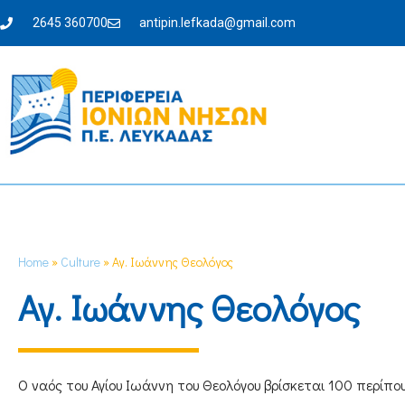
2645 360700
antipin.lefkada@gmail.com
Home
»
Culture
»
Αγ. Ιωάννης Θεολόγος
Αγ. Ιωάννης Θεολόγος
Ο ναός του Αγίου Ιωάννη του Θεολόγου βρίσκεται 100 περίπο