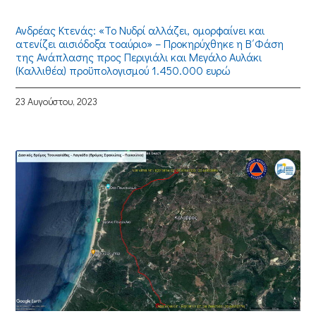
Ανδρέας Κτενάς: «Το Νυδρί αλλάζει, ομορφαίνει και
ατενίζει αισιόδοξα τοαύριο» – Προκηρύχθηκε η Β΄Φάση
της Ανάπλασης προς Περιγιάλι και Μεγάλο Αυλάκι
(Καλλιθέα) προϋπολογισμού 1.450.000 ευρώ
23 Αυγούστου, 2023