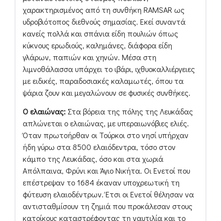
χαρακτηρισμένος από τη συνθήκη RAMSAR ως
υδροβιότοπος διεθνούς σημασίας. Εκεί συναντά
κανείς πολλά και σπάνια είδη πουλιών όπως
κύκνους ερωδιούς, καλημάνες, διάφορα είδη
γλάρων, παπιών και χηνών. Μέσα στη
λιμνοθάλασσα υπάρχει το ιβάρι, ιχθυοκαλλιέργειες
με ειδικές, παραδοσιακές καλαμωτές, όπου τα
ψάρια ζουν και μεγαλώνουν σε φυσικές συνθήκες.
O ελαιώνας:
Στα βόρεια της πόλης της Λευκάδας
απλώνεται ο ελαιώνας, με υπεραιωνόβιες ελιές.
Όταν πρωτοήρθαν οι Τούρκοι στο νησί υπήρχαν
ήδη γύρω στα 8500 ελαιόδεντρα, τόσο στον
κάμπο της Λευκάδας, όσο και στα χωριά
Απόλπαινα, Φρύνι και Άγιο Νικήτα. Οι Ενετοί που
επέστρεψαν το 1684 έκαναν υποχρεωτική τη
φύτευση ελαιοδέντρων. Έτσι οι Ενετοί θέλησαν να
αντισταθμίσουν τη ζημιά που προκάλεσαν στους
κατοίκους καταστρέφοντας τη ναυτιλία και το