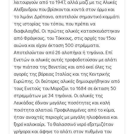
λειτουργούν από το 1947, αλλά μαζί με τις Αλυκές
Αλέξανδρου που βρίσκονται κοντά στον όρμο και
το λιμάνι Δρέπανο, αποτελούν σημαντικό κομμάτι
της ιστορίας του τόπου, που πρέπει να
διαφυλαχθεί. Οι πρώτες αλυκές κατασκευάστηκαν
από Φράγκους, του Τόκκους, στις αρχές του 15ου
αιώνα και είχαν έκταση 500 στρέμματα.
Αποτελούνταν από 26 αλοπήγια ή τηγάνια. Επί
Ενετών οι αλυκές αυτές τροφοδοτούσαν με αλάτι
την πιάτσα της Βενετίας και από εκεί όλες τις
αγορές της βόρειας Ιταλίας και της Κεντρικής
Ευρώπης. Οι δεύτερες αλυκές δημιουργήθηκαν από
τους Ενετούς του Μοροζίνι το 1684 σε έκταση 50
στρεμμάτων με 34 τηγάνια. Οι αλυκές της
Λευκάδας έδιναν μεγάλες ποσότητες και καλή
ποιότητα αλατιού. Προφυλαγμένες από το κύμα,
ήταν ανοιχτές περιοχές με μεγάλη ηλιοφάνεια και
ξηρό καλοκαίρι. Το θαλασσινό νερό εξατμιζόταν
γρήγορα και άφηνε το αλάτι στον πυθμένα του