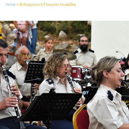
Home
»
Φιλαρμονική Εταιρεία Λευκάδος