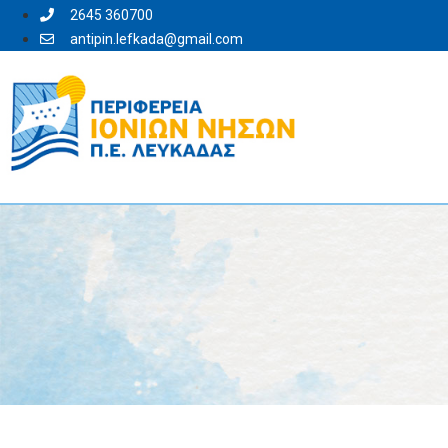
2645 360700
antipin.lefkada@gmail.com