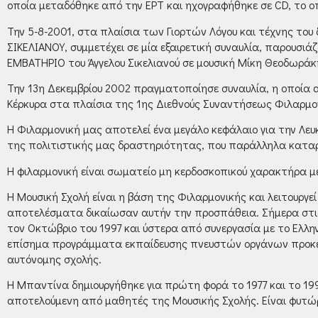
οποία μεταδόθηκε από την ΕΡΤ και ηχογραφήθηκε σε CD, το ο
Την 5-8-2001, στα πλαίσια των Γιορτών Λόγου και τέχνης το
ΣΙΚΕΛΙΑΝΟΥ, συμμετέχει σε μία εξαιρετική συναυλία, παρουσ
ΕΜΒΑΤΗΡΙΟ του Άγγελου Σικελιανού σε μουσική Μίκη Θεοδωράκ
Την 13η Δεκεμβρίου 2002 πραγματοποίησε συναυλία, η οποία α
Κέρκυρα στα πλαίσια της 1ης Διεθνούς Συναντήσεως Φιλαρμον
Η Φιλαρμονική μας αποτελεί ένα μεγάλο κεφάλαιο για την Λευ
της πολιτιστικής μας δραστηριότητας, που παράλληλα καταρ
Η φιλαρμονική είναι σωματείο μη κερδοσκοπικού χαρακτήρα μ
Η Μουσική Σχολή είναι η βάση της Φιλαρμονικής και λειτουργ
αποτελέσματα δικαίωσαν αυτήν την προσπάθεια. Σήμερα στις
τον Οκτώβριο του 1997 και ύστερα από συνεργασία με το Ελλη
επίσημα προγράμματα εκπαίδευσης πνευστών οργάνων προκειμέ
αυτόνομης σχολής.
Η Μπαντίνα δημιουργήθηκε για πρώτη φορά το 1977 και το 19
αποτελούμενη από μαθητές της Μουσικής Σχολής. Είναι φυτώ