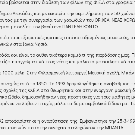
ποίο βρίσκεται στην διάθεση των φίλων της Φ.Ε.Λ στα γραφεία 
υ δήμου Λευκάδας και με ευκαιρία την συμπλήρωση των 50 χρόν
ιάζοντας με την συνεργασία των χορωδιών του ΟΡΦΕΑ, ΝΕΑΣ ΧΟ
η και με σολίστ τον βαρύτονο ΠΑΝΤΕΛΗ ΚΟΝΤΟ.
πέσπασε εξαιρετικές κριτικές από καταξιωμένους μουσικούς, στ
ικών στα Ιόνια Νησιά.
κάδα και είναι το αυθεντικότερο κομμάτι της παράδοσης μας. Πρ
τίζει επαγγελματικά τους νέους και μάλιστα με εκπληκτικά α
ε 1000 μέλη. Στην Φιλαρμονική λειτουργεί Μουσική σχολή, Μπά
εί συνεχώς από το 1850. Το 1993 δρομολογήθηκε η αναβάθμιση τ
 σχολές της Φ.Ε.Λ στα θεωρητικά και στην ενόργανη μουσική δ
νικό Ωδείο, δημιουργήθηκαν νέες προοπτικές για τους μαθητές
νου να λάβουν πτυχίο, μάλιστα δε με συμβολικά δίδακτρα. Τελι
92 αποφασίστηκε η ανασύσταση της. Εμφανίστηκε την 25-3-1993 
ριο μουσικών που στην συνέχεια στελεχώνουν την ΜΠΑΝΤΑ.