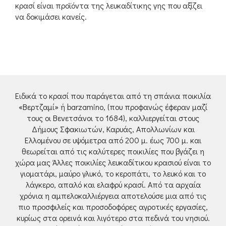
κρασί είναι προϊόντα της λευκαδίτικης γης που αξίζει
να δοκιμάσει κανείς.
Ειδικά το κρασί που παράγεται από τη σπάνια ποικιλία
«Βερτζαμί» ή barzamino, (που προφανώς έφεραν μαζί
τους οι Βενετσάνοι το 1684), καλλιεργείται στους
Δήμους Σφακιωτών, Καρυάς, Απολλωνίων και
Ελλομένου σε υψόμετρα από 200 μ. έως 700 μ. και
θεωρείται από τις καλύτερες ποικιλίες που βγάζει η
χώρα μας Άλλες ποικιλίες λευκαδίτικου κρασιού είναι το
γιοματάρι, μαύρο γλυκό, το κεροπάτι, το λευκό και το
λάγκερο, απαλό και ελαφρύ κρασί. Από τα αρχαία
χρόνια η αμπελοκαλλιέργεια αποτελούσε μια από τις
πιο προσφιλείς και προσοδοφόρες αγροτικές εργασίες,
κυρίως στα ορεινά και λιγότερο στα πεδινά του νησιού.