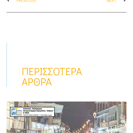
PREVIOUS
NEXT
ΠΕΡΙΣΣΌΤΕΡΑ
ΆΡΘΡΑ