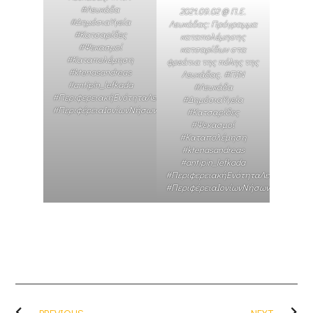
#Λευκάδα
2021.09.02 @ Π.Ε.
#ΔημόσιαΥγεία
Λευκάδας: Πρόγραμμα
#Κατσαρίδες
καταπολέμησης
#Ψεκασμοί
κατσαρίδων στα
#Καταπολέμηση
φρεάτια της πόλης της
#ktenasandreas
Λευκάδας. #ΠΙΝ
#antipin_lefkada
#Λευκάδα
#ΠεριφερειακήΕνότηταΛευκάδας
#ΔημόσιαΥγεία
#ΠεριφέρειαΙονίωνΝήσων
#Κατσαρίδες
#Ψεκασμοί
#Καταπολέμηση
#ktenasandreas
#antipin_lefkada
#ΠεριφερειακήΕνότηταΛευκάδας
#ΠεριφέρειαΙονίωνΝήσων