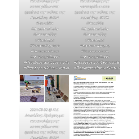
καταπολέμησης
καταπολέμησης
κατσαρίδων στα
κατσαρίδων στα
φρεάτια της πόλης της
φρεάτια της πόλης της
Λευκάδας. #ΠΙΝ
Λευκάδας. #ΠΙΝ
#Λευκάδα
#Λευκάδα
#ΔημόσιαΥγεία
#ΔημόσιαΥγεία
#Κατσαρίδες
#Κατσαρίδες
#Ψεκασμοί
#Ψεκασμοί
#Καταπολέμηση
#Καταπολέμηση
#ktenasandreas
#ktenasandreas
#antipin_lefkada
#antipin_lefkada
#ΠεριφερειακήΕνότηταΛευκάδας
#ΠεριφερειακήΕνότηταΛευκάδας
#ΠεριφέρειαΙονίωνΝήσων
#ΠεριφέρειαΙονίωνΝήσων
2021.09.02 @ Π.Ε.
Λευκάδας: Πρόγραμμα
καταπολέμησης
κατσαρίδων στα
φρεάτια της πόλης της
Λευκάδας. #ΠΙΝ