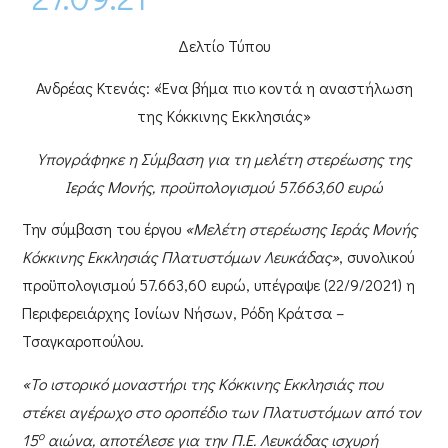
Δελτίο Τύπου
Ανδρέας Κτενάς: «Ένα βήμα πιο κοντά η αναστήλωση
της Κόκκινης Εκκλησιάς»
Υπογράφηκε η Σύμβαση για τη μελέτη στερέωσης της
Ιεράς Μονής, προϋπολογισμού 57.663,60 ευρώ
Την σύμβαση του έργου
«Μελέτη στερέωσης Ιεράς Μονής
Κόκκινης Εκκλησιάς Πλατυστόμων Λευκάδας»
, συνολικού
προϋπολογισμού
57.663,60 ευρώ
, υπέγραψε (22/9/2021) η
Περιφερειάρχης Ιονίων Νήσων, Ρόδη Κράτσα –
Τσαγκαροπούλου
.
«Το ιστορικό μοναστήρι της Κόκκινης Εκκλησιάς που
στέκει αγέρωχο στο οροπέδιο των Πλατυστόμων από τον
ο
15
αιώνα, αποτέλεσε για την Π.Ε. Λευκάδας ισχυρή