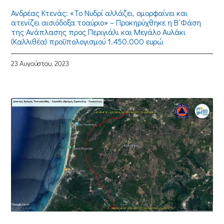
Ανδρέας Κτενάς: «Το Νυδρί αλλάζει, ομορφαίνει και
ατενίζει αισιόδοξα τοαύριο» – Προκηρύχθηκε η Β΄Φάση
της Ανάπλασης προς Περιγιάλι και Μεγάλο Αυλάκι
(Καλλιθέα) προϋπολογισμού 1.450.000 ευρώ
23 Αυγούστου, 2023