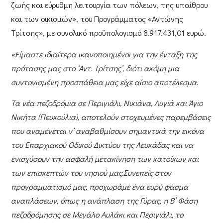
ζωής και εύρυθμη λειτουργία των πόλεων, της υπαίθρου
και των οικισμών», του
Προγράμματος «Αντώνης
Τρίτσης»
, με συνολικό προϋπολογισμό
8.917.431,01 ευρώ
.
«Είμαστε ιδιαίτερα ικανοποιημένοι για την ένταξη της
πρότασης μας στο ‘Αντ. Τρίτσης’, διότι ακόμη μια
συντονισμένη προσπάθεια μας είχε αίσιο αποτέλεσμα.
Τα νέα πεζοδρόμια σε Περιγιάλι, Νικιάνα, Λυγιά και Άγιο
Νικήτα (Πευκούλια), αποτελούν στοχευμένες παρεμβάσεις
που αναμένεται ν’ αναβαθμίσουν σημαντικά την εικόνα
του Επαρχιακού Οδικού Δικτύου της Λευκάδας και να
ενισχύσουν την ασφαλή μετακίνηση των κατοίκων και
των επισκεπτών του νησιού μας.
Συνεπείς στον
προγραμματισμό μας, προχωράμε ένα ευρύ φάσμα
αναπλάσεων, όπως η ανάπλαση της Γύρας, η Β’ Φάση
πεζοδρόμησης σε Μεγάλο Αυλάκι και Περιγιάλι, το