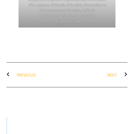
#Συντήρηση #Γήπεδο #Παιδεία #Εκπαίδευση
#ktenasandreas #antipin_lefkada
#ΠεριφερειακήΕνότηταΛευκάδας
#ΠεριφέρειαΙονίωνΝήσων
PREVIOUS
NEXT