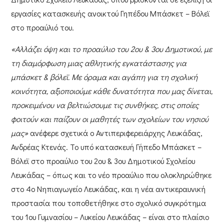
εργασίες κατασκευής ανοικτού Γηπέδου Μπάσκετ – Βόλεϊ
στο προαύλιό του.
«Αλλάζει όψη και το προαύλιο του 2ου & 3ου Δημοτικού, με
τη διαμόρφωση μιας αθλητικής εγκατάστασης για
μπάσκετ & βόλεϊ. Με όραμα και αγάπη για τη σχολική
κοινότητα, αξιοποιούμε κάθε δυνατότητα που μας δίνεται,
προκειμένου να βελτιώσουμε τις συνθήκες, στις οποίες
φοιτούν και παίζουν οι μαθητές των σχολείων του νησιού
μας»
ανέφερε σχετικά ο
Αντιπεριφερειάρχης Λευκάδας,
Ανδρέας Κτενάς
. Το υπό κατασκευή Γήπεδο Μπάσκετ –
Βόλεϊ στο προαύλιο του
2ου & 3ου Δημοτικού Σχολείου
Λευκάδας
– όπως και το νέο προαύλιο που ολοκληρώθηκε
στο
4ο Νηπιαγωγείο Λευκάδας
, και η νέα αντικεραυνική
προστασία που τοποθετήθηκε στο σχολικό συγκρότημα
του
1ου Γυμνασίου – Λυκείου Λευκάδας
– είναι στο πλαίσιο