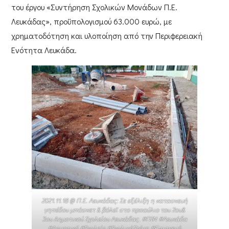
του έργου
«Συντήρηση Σχολικών Μονάδων Π.Ε.
Λευκάδας»
, προϋπολογισμού
63.000 ευρώ
, με
χρηματοδότηση και υλοποίηση από την
Περιφερειακή
Ενότητα Λευκάδα
.
2021.11.18 @ Π.Ε. Λευκάδας: Σε εξέλιξη η κατασκευή
γηπέδου μπάσκετ & βόλεϊ στο προαύλιο του 2ου&
3ου Δημοτικού Σχολείου Λευκάδας. #ΠΙΝ #Λευκάδα
#Δημοτικό #Σχολείο #ΣχολικήΣτέγη #Επισκευή