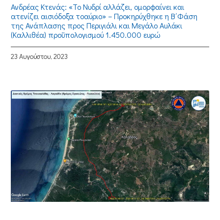
Ανδρέας Κτενάς: «Το Νυδρί αλλάζει, ομορφαίνει και
ατενίζει αισιόδοξα τοαύριο» – Προκηρύχθηκε η Β΄Φάση
της Ανάπλασης προς Περιγιάλι και Μεγάλο Αυλάκι
(Καλλιθέα) προϋπολογισμού 1.450.000 ευρώ
23 Αυγούστου, 2023