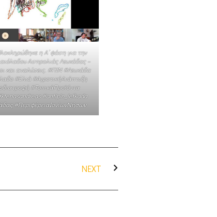
 Ολοκληρώθηκε η Α’ φάση για την
αιόλαδου Ασπρολιάς Λευκάδας –
οι και αναλύσεις. #ΠΙΝ #Λευκάδα
λαδο #Ελιά #ΑγροτικήΑνάπτυξη
ροδιατροφή #ΤοπικάΠροϊόντα
tenasandreas #antipin_lefkada
άδας #ΠεριφέρειαΙονίωνΝήσων
NEXT