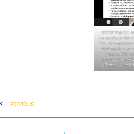
2023.01.20 @ Π.Ε. 
πιστοποίηση ΠΟΠ/Π
Ξεκινούν εργαστηρια
#Lefkada #Ασπρολ
#ΑγροτικήΟικον
#Πιστοποίηση #ΠΟΠ
#ΠεριφερειακήΕνό
PREVIOUS