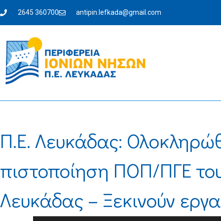
2645 360700
antipin.lefkada@gmail.com
Π.Ε. Λευκάδας: Ολοκληρώθ
πιστοποίηση ΠΟΠ/ΠΓΕ το
Λευκάδας – Ξεκινούν εργα