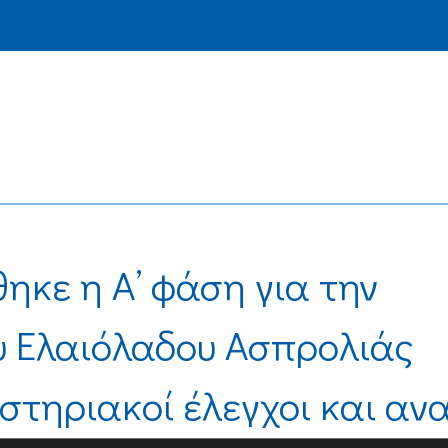
ηκε η Α’ φάση για την
υ Ελαιόλαδου Ασπρολιάς
στηριακοί έλεγχοι και αν