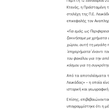
Πέμπτη 12 Ιανουαρίου 2
Κτενάς
, η Προϊσταμένη τ
στελέχη της Π.Ε. Λευκά
επικεφαλής τον Αναπλη
«
Για εμάς, ως Περιφερει
ξεκινήσαμε με χρήματα α
χώρου, αυτή τη μεγάλη 
‘επιχειρήματα’ έναντι τ
του φακέλου για την από
κόσμου για τη συγκρότ
Από τα αποτελέσματα τ
Λευκάδας»
– η οποία εί
ιστορική και γεωγραφική
Επίσης, επιβεβαιώνοντα
υπογραμμίστηκε ότι η μ