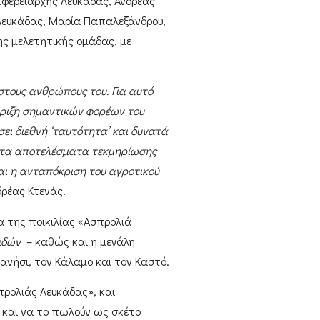
ιφερειάρχης Λευκάδας, Ανδρέας
 Λευκάδας,
Μαρία Παπαλεξάνδρου
,
ης μελετητικής ομάδας, με
 στους ανθρώπους του. Για αυτό
ήριξη σημαντικών φορέων του
ι διεθνή ‘ταυτότητα’ και δυνατά
ρώτα αποτελέσματα τεκμηρίωσης
αι η ανταπόκριση του αγροτικού
δρέας Κτενάς
.
α
της ποικιλίας
«Ασπρολιά
ειδών
– καθώς και η μεγάλη
ανήσι
, τον
Κάλαμο
και τον
Καστό
.
προλιάς Λευκάδας»
, και
 και να το πωλούν ως σκέτο