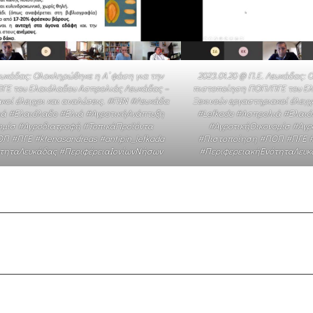
Λευκάδας: Ολοκληρώθηκε η Α’ φάση για την
2023.01.20 @ Π.Ε. Λευκάδας:
ΓΕ του Ελαιόλαδου Ασπρολιάς Λευκάδας –
πιστοποίηση ΠΟΠ/ΠΓΕ του Ελ
κοί έλεγχοι και αναλύσεις. #ΠΙΝ #Λευκάδα
Ξεκινούν εργαστηριακοί έλεγχ
ιά #Ελαιόλαδο #Ελιά #ΑγροτικήΑνάπτυξη
#Lefkada #Ασπρολιά #Ελαιό
ομίσ #Αγροδιατροφή #ΤοπικάΠροϊόντα
#ΑγροτικήΟικονομίσ #Αγ
 #ΠΓΕ #ktenasandreas #antipin_lefkada
#Πιστοποίηση #ΠΟΠ #ΠΓΕ #k
τηταΛευκάδας #ΠεριφέρειαΙονίωνΝήσων
#ΠεριφερειακήΕνότηταΛευκ