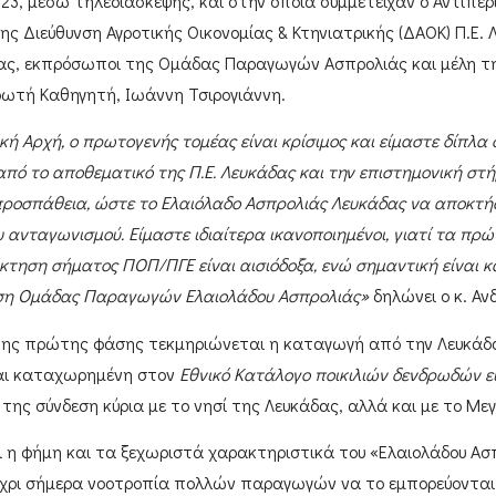
023
, μέσω τηλεδιάσκεψης, και στην οποία συμμετείχαν ο
Αντιπερ
ης Διεύθυνση Αγροτικής Οικονομίας & Κτηνιατρικής (ΔΑΟΚ) Π.Ε.
δας, εκπρόσωποι της
Ομάδας Παραγωγών Ασπρολιάς
και μέλη τ
ρωτή Καθηγητή,
Ιωάννη Τσιρογιάννη
.
ακή Αρχή, ο πρωτογενής τομέας είναι κρίσιμος και είμαστε δίπλα
πό το αποθεματικό της Π.Ε. Λευκάδας και την επιστημονική στ
προσπάθεια, ώστε το Ελαιόλαδο Ασπρολιάς Λευκάδας να αποκτήσε
ου ανταγωνισμού.
Είμαστε ιδιαίτερα ικανοποιημένοι, γιατί τα π
κτηση σήματος ΠΟΠ/ΠΓΕ είναι αισιόδοξα, ενώ σημαντική είναι κ
ηση Ομάδας Παραγωγών Ελαιολάδου Ασπρολιάς»
δηλώνει ο
κ. Αν
ης πρώτης φάσης τεκμηριώνεται η καταγωγή από την
Λευκάδ
ναι καταχωρημένη στον
Εθνικό Κατάλογο ποικιλιών δενδρωδών 
 της σύνδεση κύρια με το νησί της
Λευκάδας
, αλλά και με το
Μεγ
ι η φήμη και τα ξεχωριστά χαρακτηριστικά του
«Ελαιολάδου Ασ
έχρι σήμερα νοοτροπία πολλών παραγωγών να το εμπορεύονται