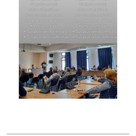
#Αγροδιατροφή
#Αγροδιατροφή
#ΤοπικάΠροϊόντα
#ΤοπικάΠροϊόντα
#Πιστοποίηση #ΠΟΠ
#Πιστοποίηση #ΠΟΠ
#ΠΓΕ #ktenasandreas
#ΠΓΕ #ktenasandreas
#antipin_lefkada
#antipin_lefkada
#ΠεριφερειακήΕνότηταΛευκάδας
#ΠεριφερειακήΕνότηταΛευκάδας
#ΠεριφέρειαΙονίωνΝήσων
#ΠεριφέρειαΙονίωνΝήσων