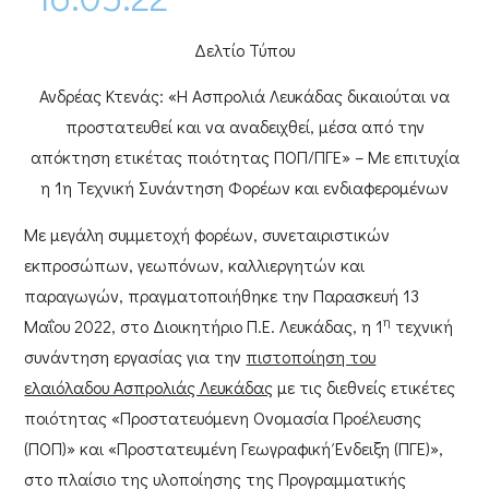
Δελτίο Τύπου
Ανδρέας Κτενάς: «Η Ασπρολιά Λευκάδας δικαιούται να
προστατευθεί και να αναδειχθεί, μέσα από την
απόκτηση ετικέτας ποιότητας ΠΟΠ/ΠΓΕ» – Με επιτυχία
η 1η Τεχνική Συνάντηση Φορέων και ενδιαφερομένων
Με μεγάλη συμμετοχή φορέων, συνεταιριστικών
εκπροσώπων, γεωπόνων, καλλιεργητών και
παραγωγών, πραγματοποιήθηκε την
Παρασκευή 13
η
Μαΐου 2022
, στο
Διοικητήριο Π.Ε. Λευκάδας
, η 1
τεχνική
συνάντηση εργασίας για την
πιστοποίηση του
ελαιόλαδου Ασπρολιάς Λευκάδας
με τις διεθνείς ετικέτες
ποιότητας
«Προστατευόμενη Ονομασία Προέλευσης
(ΠΟΠ)»
και
«Προστατευμένη Γεωγραφική Ένδειξη (ΠΓΕ)»
,
στο πλαίσιο της υλοποίησης της Προγραμματικής