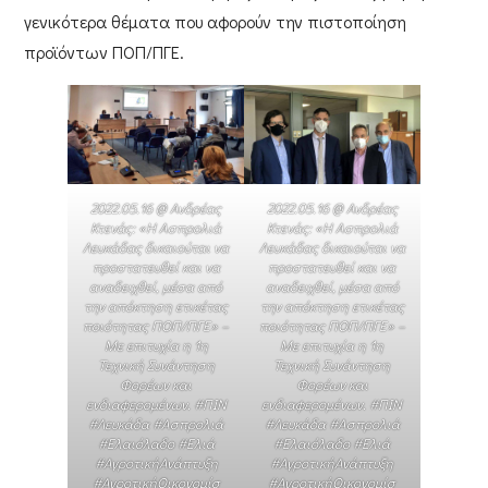
γενικότερα θέματα που αφορούν την πιστοποίηση
προϊόντων ΠΟΠ/ΠΓΕ.
2022.05.16 @ Ανδρέας
2022.05.16 @ Ανδρέας
Κτενάς: «Η Ασπρολιά
Κτενάς: «Η Ασπρολιά
Λευκάδας δικαιούται να
Λευκάδας δικαιούται να
προστατευθεί και να
προστατευθεί και να
αναδειχθεί, μέσα από
αναδειχθεί, μέσα από
την απόκτηση ετικέτας
την απόκτηση ετικέτας
ποιότητας ΠΟΠ/ΠΓΕ» –
ποιότητας ΠΟΠ/ΠΓΕ» –
Με επιτυχία η 1η
Με επιτυχία η 1η
Τεχνική Συνάντηση
Τεχνική Συνάντηση
Φορέων και
Φορέων και
ενδιαφερομένων. #ΠΙΝ
ενδιαφερομένων. #ΠΙΝ
#Λευκάδα #Ασπρολιά
#Λευκάδα #Ασπρολιά
#Ελαιόλαδο #Ελιά
#Ελαιόλαδο #Ελιά
#ΑγροτικήΑνάπτυξη
#ΑγροτικήΑνάπτυξη
#ΑγροτικήΟικονομίσ
#ΑγροτικήΟικονομίσ