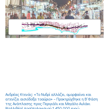
Ανδρέας Κτενάς: «Το Νυδρί αλλάζει, ομορφαίνει και
ατενίζει αισιόδοξα τοαύριο» – Προκηρύχθηκε η Β΄Φάση
της Ανάπλασης προς Περιγιάλι και Μεγάλο Αυλάκι
(Καλλιθέα) προϋπολογισμού 1.450.000 ευρώ