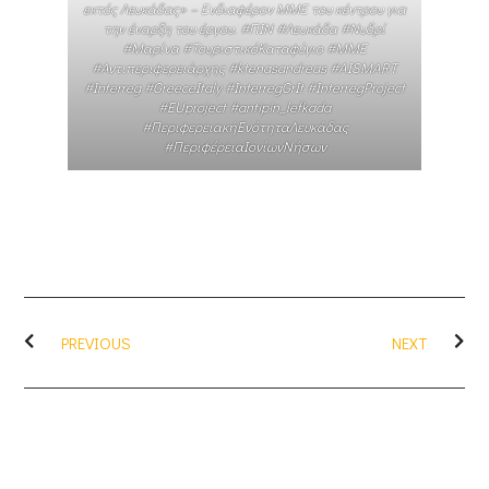
εκτός Λευκάδας» – Ενδιαφέρον ΜΜΕ του κέντρου για
την έναρξη του έργου. #ΠΙΝ​ #Λευκάδα​ #Νυδρί
#Μαρίνα #ΤουριστικόΚαταφύγιο #ΜΜΕ
#Αντιπεριφερειάρχης #ktenasandreas #AISMART
#Interreg #GreeceItaly #InterregGrIt #InterregProject
#EUproject #antipin_lefkada​
#ΠεριφερειακήΕνότηταΛευκάδας​
#ΠεριφέρειαΙονίωνΝήσων​
PREVIOUS
NEXT