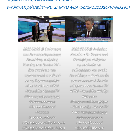
v=r3imyD1pehA&list=PL_2mPNUW8A75ctdPaJzaXIcxVnND295
2022.02.05 @ Επίσκεψη
2022.02.05 @ Ανδρέας
του Αντιπεριφερειάρχη
Κτενάς: «Το Τουριστικό
Λευκάδας, Ανδρέας
Καταφύγιο Νυδρίου
Κτενάς, στο Ionian TV –
προσελκύει το
Στα στούντιο του
ενδιαφέρον και εκτός
τηλεοπτικού σταθμού
Λευκάδας» – Συνέντευξη
με τη δημοσιογράφο
για το κεντρικό δελτίο
Λίνα Μπάστα. #ΠΙΝ​
ειδήσεων του Ionian TV.
#Λευκάδα​ #IonianTV
#ΠΙΝ​ #Λευκάδα​ #Νυδρί
#Αντιπεριφερειάρχης
#Μαρίνα
#ktenasandreas
#ΤουριστικόΚαταφύγιο
#IonianChannel
#Συνέντευξη #IonianTV
#Πάτρα
#Αντιπεριφερειάρχης
#antipin_lefkada​
#ktenasandreas
#ΠεριφερειακήΕνότηταΛευκάδας​
#IonianChannel
#ΠεριφέρειαΙονίωνΝήσων​
#ΔελτίοΕιδήσεων