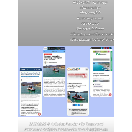
#AISMART #Interreg
#GreeceItaly
#InterregGrIt
#InterregProject
#EUproject
#antipin_lefkada​
#ΠεριφερειακήΕνότηταΛευκάδας​
#ΠεριφέρειαΙονίωνΝήσων​
2022.02.05 @ Ανδρέας Κτενάς: «Το Τουριστικό
Καταφύγιο Νυδρίου προσελκύει το ενδιαφέρον και