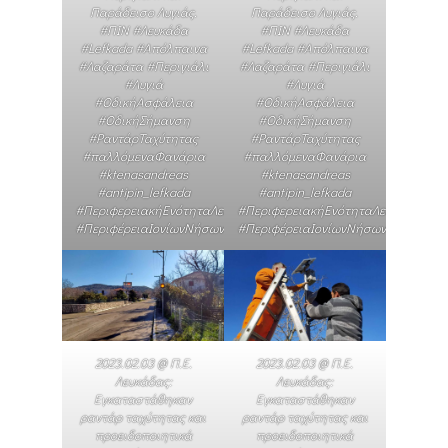
Παράδεισο Λυγιάς.
Παράδεισο Λυγιάς.
#ΠΙΝ #Λευκάδα
#ΠΙΝ #Λευκάδα
#Lefkada #Απόλπαινα
#Lefkada #Απόλπαινα
#Λαζαράτα #Περιγιάλι
#Λαζαράτα #Περιγιάλι
#Λυγιά
#Λυγιά
#ΟδικήΑσφάλεια
#ΟδικήΑσφάλεια
#ΟδικήΣήμανση
#ΟδικήΣήμανση
#ΡαντάρΤαχύτητας
#ΡαντάρΤαχύτητας
#παλλόμεναΦανάρια
#παλλόμεναΦανάρια
#ktenasandreas
#ktenasandreas
#antipin_lefkada
#antipin_lefkada
#ΠεριφερειακήΕνότηταΛευκάδας
#ΠεριφερειακήΕνότηταΛευκάδας
#ΠεριφέρειαΙονίωνΝήσων
#ΠεριφέρειαΙονίωνΝήσων
2023.02.03 @ Π.Ε.
2023.02.03 @ Π.Ε.
Λευκάδας:
Λευκάδας:
Εγκαταστάθηκαν
Εγκαταστάθηκαν
ραντάρ ταχύτητας και
ραντάρ ταχύτητας και
προειδοποιητικά
προειδοποιητικά