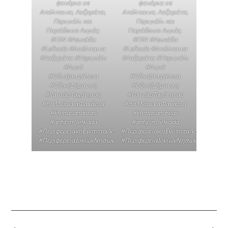
φανάρια σε
φανάρια σε
Απόλπαινα, Λαζαράτα,
Απόλπαινα, Λαζαράτα,
Περιγιάλι και
Περιγιάλι και
Παράδεισο Λυγιάς.
Παράδεισο Λυγιάς.
#ΠΙΝ #Λευκάδα
#ΠΙΝ #Λευκάδα
#Lefkada #Απόλπαινα
#Lefkada #Απόλπαινα
#Λαζαράτα #Περιγιάλι
#Λαζαράτα #Περιγιάλι
#Λυγιά
#Λυγιά
#ΟδικήΑσφάλεια
#ΟδικήΑσφάλεια
#ΟδικήΣήμανση
#ΟδικήΣήμανση
#ΡαντάρΤαχύτητας
#ΡαντάρΤαχύτητας
#παλλόμεναΦανάρια
#παλλόμεναΦανάρια
#ktenasandreas
#ktenasandreas
#antipin_lefkada
#antipin_lefkada
#ΠεριφερειακήΕνότηταΛευκάδας
#ΠεριφερειακήΕνότηταΛευκάδας
#ΠεριφέρειαΙονίωνΝήσων
#ΠεριφέρειαΙονίωνΝήσων