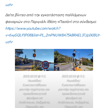
uzhr
Δείτε βίντεο από την εγκατάσταση παλλόμενων
φαναριών στο Περιγιάλι (θέση «Πασά») στο σύνδεσμο:
https://www.youtube.com/watch?
v=6xyGQLPIP08&list=PL_2mPNUW8A75kBRAEL37JpIXI8Ut-
uzhr
2023.02.03 @ Π.Ε.
2023.02.03 @ Π.Ε.
Λευκάδας:
Λευκάδας:
Εγκαταστάθηκαν
Εγκαταστάθηκαν
ραντάρ ταχύτητας και
ραντάρ ταχύτητας και
προειδοποιητικά
προειδοποιητικά
φανάρια σε
φανάρια σε
Απόλπαινα, Λαζαράτα,
Απόλπαινα, Λαζαράτα,
Περιγιάλι και
Περιγιάλι και