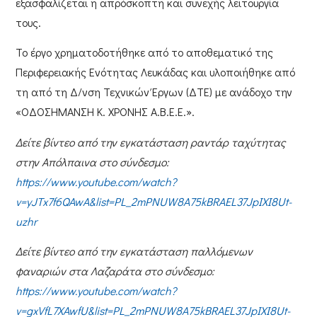
εξασφαλίζεται η απρόσκοπτη και συνεχής λειτουργία
τους.
Το έργο χρηματοδοτήθηκε από το
αποθεματικό
της
Περιφερειακής Ενότητας Λευκάδας
και υλοποιήθηκε από
τη από τη
Δ/νση Τεχνικών Έργων (ΔΤΕ)
με ανάδοχο την
«ΟΔΟΣΗΜΑΝΣΗ Κ. ΧΡΟΝΗΣ Α.Β.Ε.Ε.»
.
Δείτε βίντεο από την εγκατάσταση ραντάρ ταχύτητας
στην Απόλπαινα στο σύνδεσμο:
https://www.youtube.com/watch?
v=yJTx7f6QAwA&list=PL_2mPNUW8A75kBRAEL37JpIXI8Ut-
uzhr
Δείτε βίντεο από την εγκατάσταση παλλόμενων
φαναριών στα Λαζαράτα στο σύνδεσμο:
https://www.youtube.com/watch?
v=gxVfL7XAwfU&list=PL_2mPNUW8A75kBRAEL37JpIXI8Ut-