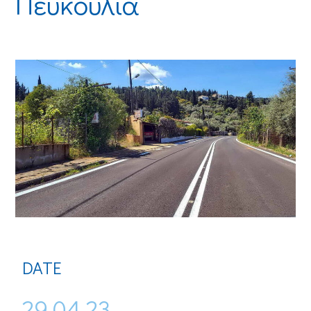
Πευκούλια
DATE
29.04.23