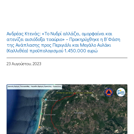
Ανδρέας Κτενάς: «Το Νυδρί αλλάζει, ομορφαίνει και
ατενίζει αισιόδοξα τοαύριο» – Προκηρύχθηκε η Β΄Φάση
της Ανάπλασης προς Περιγιάλι και Μεγάλο Αυλάκι
(Καλλιθέα) προϋπολογισμού 1.450.000 ευρώ
23 Αυγούστου, 2023