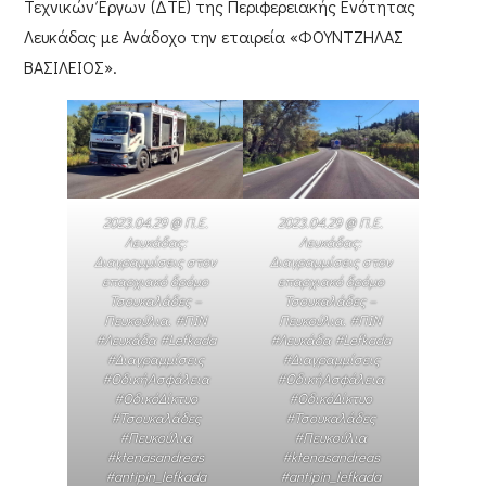
Τεχνικών Έργων (ΔΤΕ)
της
Περιφερειακής Ενότητας
Λευκάδας
με Ανάδοχο την εταιρεία
«ΦΟΥΝΤΖΗΛΑΣ
ΒΑΣΙΛΕΙΟΣ»
.
2023.04.29 @ Π.Ε.
2023.04.29 @ Π.Ε.
Λευκάδας:
Λευκάδας:
Διαγραμμίσεις στον
Διαγραμμίσεις στον
επαρχιακό δρόμο
επαρχιακό δρόμο
Τσουκαλάδες –
Τσουκαλάδες –
Πευκούλια. #ΠΙΝ
Πευκούλια. #ΠΙΝ
#Λευκάδα #Lefkada
#Λευκάδα #Lefkada
#Διαγραμμίσεις
#Διαγραμμίσεις
#ΟδικήΑσφάλεια
#ΟδικήΑσφάλεια
#ΟδικόΔίκτυο
#ΟδικόΔίκτυο
#Τσουκαλάδες
#Τσουκαλάδες
#Πευκούλια
#Πευκούλια
#ktenasandreas
#ktenasandreas
#antipin_lefkada
#antipin_lefkada