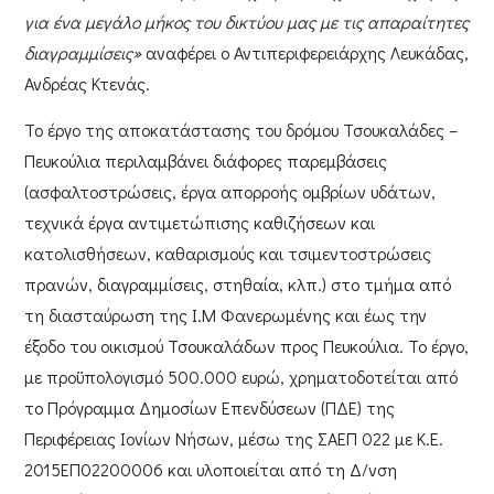
για ένα μεγάλο μήκος του δικτύου μας με τις απαραίτητες
διαγραμμίσεις»
αναφέρει ο
Αντιπεριφερειάρχης Λευκάδας,
Ανδρέας Κτενάς
.
Το έργο της
αποκατάστασης του δρόμου Τσουκαλάδες –
Πευκούλια
περιλαμβάνει διάφορες παρεμβάσεις
(ασφαλτοστρώσεις, έργα απορροής ομβρίων υδάτων,
τεχνικά έργα αντιμετώπισης καθιζήσεων και
κατολισθήσεων, καθαρισμούς και τσιμεντοστρώσεις
πρανών, διαγραμμίσεις, στηθαία, κλπ.) στο τμήμα από
τη διασταύρωση της Ι.Μ Φανερωμένης και έως την
έξοδο του οικισμού Τσουκαλάδων προς Πευκούλια. Το έργο,
με προϋπολογισμό
500.000 ευρώ
, χρηματοδοτείται από
το
Πρόγραμμα Δημοσίων Επενδύσεων (ΠΔΕ)
της
Περιφέρειας Ιονίων Νήσων,
μέσω της
ΣΑΕΠ 022
με Κ.Ε.
2015ΕΠ02200006 και υλοποιείται από τη
Δ/νση