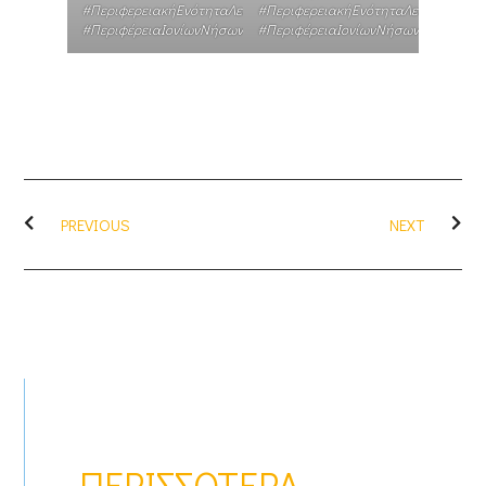
#ΠεριφερειακήΕνότηταΛευκάδας
#ΠεριφερειακήΕνότηταΛευκάδας
#ΠεριφέρειαΙονίωνΝήσων
#ΠεριφέρειαΙονίωνΝήσων
PREVIOUS
NEXT
ΠΕΡΙΣΣΌΤΕΡΑ