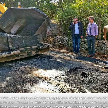
ευκάδας: Από το Μεγανήσι ξεκίνησε το μεγάλο έργο οδικής ασφάλειας 2.190.00
παρτοχωρίου – Κατοχωρίου. #ΠΙΝ #Λευκάδα #Μεγανήσι #Σπαρτοχώρι #Κατωμέρι
Έργο #ktenasandreas #antipin_lefkada #ΠεριφερειακήΕνότηταΛευκάδας #Περ