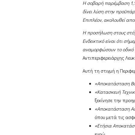
Η σοβαρή παρέμβαση 1,1 
δίνει λύση στην προϋπά
Επιπλέον, ακολουθεί απο
Η προσήλωση στους στόχο
Ενδεικτικό είναι ότι σή
αναμορφώσουν το οδικό δ
Αντιπεριφερειάρχης Λευ
Αυτή τη στιγμή η
Περιφε
«Αποκατάσταση Βατ
«Κατασκευή Τεχνικ
ξεκίνησε την προη
«Αποκατάσταση Ασ
όπου μετά τις ασ
«Ετήσια Αποκατάστ
ευρώ.