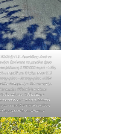
.10.05 @ Π.Ε. Λευκάδας: Από το
νήσι ξεκίνησε το μεγάλο έργο
 ασφάλειας 2.190.000 ευρώ – Ήδη
λτοστρώθηκε 1,1 χλμ. στην Ε.Ο.
τοχωρίου – Κατοχωρίου. #ΠΙΝ
κάδα #Μεγανήσι #Σπαρτοχώρι
Κατωμέρι #ΟδικήΑσφάλεια
#ΟδικόΔίκτυο #ΟδικόΈργο
enasandreas #antipin_lefkada
ριφερειακήΕνότηταΛευκάδας
#ΠεριφέρειαΙονίωνΝήσων