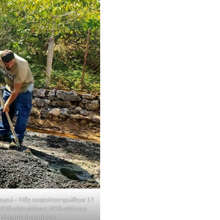
0 ευρώ – Ήδη ασφαλτοστρώθηκε 1,1
 #ΟδικήΑσφάλεια #ΟδικόΔίκτυο
ιφέρειαΙονίωνΝήσων