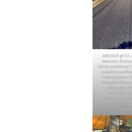
2022.10.05 @ Π.Ε.
Μεγανήσι ξεκίνησ
οδικής ασφάλειας 2.
ασφαλτοστρώθηκε 1
Σπαρτοχωρίου – Κ
#Λευκάδα #Μεγαν
#Κατωμέρι #Ο
#ΟδικόΔίκτυο
#ktenasandreas #
#ΠεριφερειακήΕ
#Περιφέρεια