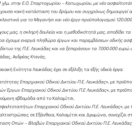
χλμ. στην Ε.Ο. Σπαρτοχωρίου – Κατωχωρίου, με νέο ασφαλτοτάπ
ρχουσα κακή κατάσταση του δρόμου και συγχρόνως δημιουργεί α
κλειστικά για το Μεγανήσι και νέο έργο προϋπολογισμού 120.000
υς μας, η σκληρή δουλεία και η μεθοδικότητά μας, αποδίδει τ
μερα έχουμε ενεργά πληθώρα έργων και παρεμβάσεων οδικής ασφ
ίκτυο της Π.Ε. Λευκάδας και να ξεπεράσουν τα 7.000.000 ευρώ 
κάδας, Ανδρέας Κτενάς
.
ρειακή Ενότητα Λευκάδας
έχει σε εξέλιξη τα εξής οδικά έργα:
ότητας Επαρχιακού Οδικού Δικτύου Π.Ε. Λευκάδας»
, με προϋπ
ών Έργων Επαρχιακού Οδικού Δικτύου Π.Ε Λευκάδας»
, με προϋπ
γούμενη εβδομάδα από το
Καλαμίτσι
.
φαλτοταπήτων Επαρχιακού Οδικού Δικτύου Π.Ε. Λευκάδας»
, με
φαλτοστρώσεις σε
Εξάνθεια
,
Καλαμίτσι
και
Δρυμώνα
, συνεχίζει 
αση Οπών – Βλαβών Επαρχιακού Οδικού Δικτύου Π.Ε. Λευκάδας