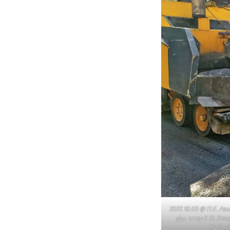
2022.10.05 @ Π.Ε. Λ
χλμ. στην Ε.Ο. Σ
#Οδικό