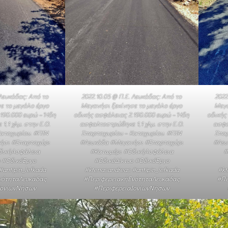
 Λευκάδας: Από το
2022.10.05 @ Π.Ε. Λευκάδας: Από το
2022
ε το μεγάλο έργο
Μεγανήσι ξεκίνησε το μεγάλο έργο
Μεγα
190.000 ευρώ – Ήδη
οδικής ασφάλειας 2.190.000 ευρώ – Ήδη
οδικής
,1 χλμ. στην Ε.Ο.
ασφαλτοστρώθηκε 1,1 χλμ. στην Ε.Ο.
ασφα
ατοχωρίου. #ΠΙΝ
Σπαρτοχωρίου – Κατοχωρίου. #ΠΙΝ
Σπαρ
ήσι #Σπαρτοχώρι
#Λευκάδα #Μεγανήσι #Σπαρτοχώρι
#Λευ
δικήΑσφάλεια
#Κατωμέρι #ΟδικήΑσφάλεια
#
 #ΟδικόΈργο
#ΟδικόΔίκτυο #ΟδικόΈργο
antipin_lefkada
#ktenasandreas #antipin_lefkada
#kt
νότηταΛευκάδας
#ΠεριφερειακήΕνότηταΛευκάδας
#Πε
ΙονίωνΝήσων
#ΠεριφέρειαΙονίωνΝήσων