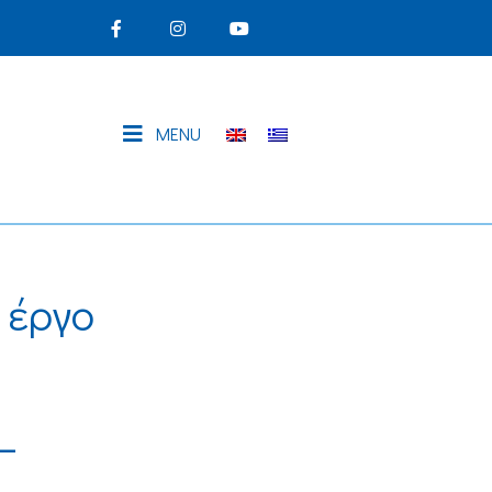
MENU
 έργο
–