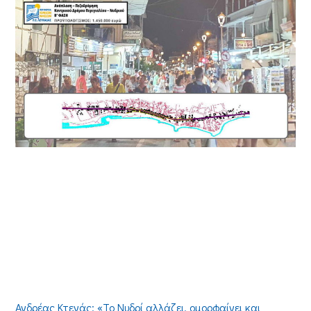
Ανδρέας Κτενάς: «Το Νυδρί αλλάζει, ομορφαίνει και