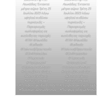
Λευκάδας: Έκτακτα
Λευκάδας: Έκτακτα
μέτρα αύριο Τρίτη 25
μέτρα αύριο Τρίτη 25
Ιουλίου 2023 λόγω
Ιουλίου 2023 λόγω
υψηλού κινδύνου
υψηλού κινδύνου
πυρκαγιάς –
πυρκαγιάς –
Περιορισμός
Περιορισμός
κυκλοφορίας σε
κυκλοφορίας σε
ευαίσθητες περιοχές.
ευαίσθητες περιοχές.
#ΠΙΝ #Λευκάδα
#ΠΙΝ #Λευκάδα
#Lefkada
#Lefkada
#ΠολιτικήΠροστασία
#ΠολιτικήΠροστασία
#CivilProtection
#CivilProtection
#Πυρκαγιές
#Πυρκαγιές
#Περιορισμοί
#Περιορισμοί
#ΠροληπτικάΜέτρα
#ΠροληπτικάΜέτρα
#ΠυροσβεστικόΣώμα
#ΠυροσβεστικόΣώμα
#ktenasandreas
#ktenasandreas
#antipin_lefkada
#antipin_lefkada
#ΠεριφερειακήΕνότηταΛευκάδας
#ΠεριφερειακήΕνότηταΛευκάδας
#ΠεριφέρειαΙονίωνΝήσων
#ΠεριφέρειαΙονίωνΝήσων