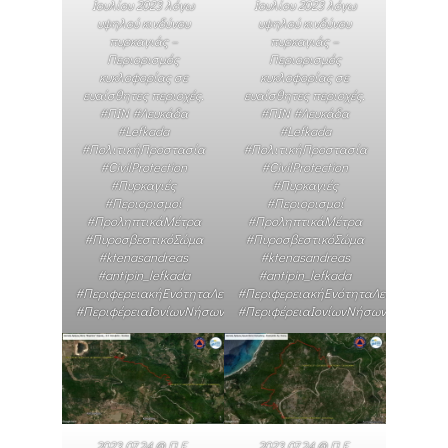
Ιουλίου 2023 λόγω
Ιουλίου 2023 λόγω
υψηλού κινδύνου
υψηλού κινδύνου
πυρκαγιάς –
πυρκαγιάς –
Περιορισμός
Περιορισμός
κυκλοφορίας σε
κυκλοφορίας σε
ευαίσθητες περιοχές.
ευαίσθητες περιοχές.
#ΠΙΝ #Λευκάδα
#ΠΙΝ #Λευκάδα
#Lefkada
#Lefkada
#ΠολιτικήΠροστασία
#ΠολιτικήΠροστασία
#CivilProtection
#CivilProtection
#Πυρκαγιές
#Πυρκαγιές
#Περιορισμοί
#Περιορισμοί
#ΠροληπτικάΜέτρα
#ΠροληπτικάΜέτρα
#ΠυροσβεστικόΣώμα
#ΠυροσβεστικόΣώμα
#ktenasandreas
#ktenasandreas
#antipin_lefkada
#antipin_lefkada
#ΠεριφερειακήΕνότηταΛευκάδας
#ΠεριφερειακήΕνότηταΛευκάδας
#ΠεριφέρειαΙονίωνΝήσων
#ΠεριφέρειαΙονίωνΝήσων
2023.07.24 @ Π.Ε.
2023.07.24 @ Π.Ε.