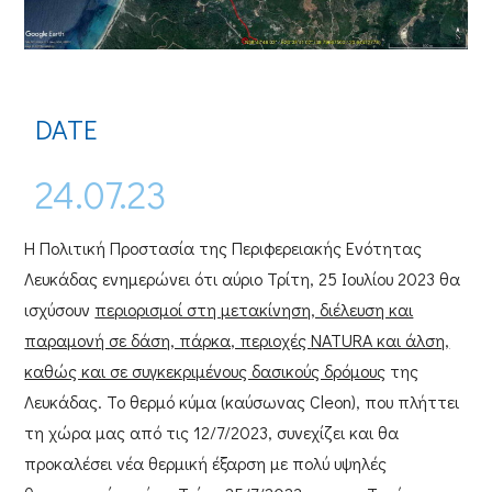
DATE
24.07.23
Η
Πολιτική Προστασία
της
Περιφερειακής Ενότητας
Λευκάδας
ενημερώνει ότι αύριο
Τρίτη, 25 Ιουλίου 2023
θα
ισχύσουν
περιορισμοί στη μετακίνηση, διέλευση και
παραμονή σε δάση, πάρκα, περιοχές
NATURA και άλση,
καθώς και σε συγκεκριμένους δασικούς δρόμους
της
Λευκάδας. Το
θερμό κύμα (καύσωνας
Cleon)
, που πλήττει
τη χώρα μας από τις 12/7/2023, συνεχίζει και θα
προκαλέσει
νέα θερμική έξαρση με πολύ υψηλές