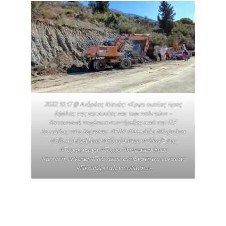
2022.10.17 @ Ανδρέας Κτενάς: «Έργα ουσίας προς
όφελος της κοινωνίας και των πολιτών» –
Κατασκευή τοιχίου αντιστήριξης από την Π.Ε
Λευκάδας στα Χορτάτα. #ΠΙΝ #Λευκάδα #Χορτάτα
#ΟδικήΑσφάλεια #ΟδικόΔίκτυο #ΟδικόΈργο
#ΤεχνικάΈργα #Τοιχίο #ktenasandreas
#antipin_lefkada #ΠεριφερειακήΕνότηταΛευκάδας
#ΠεριφέρειαΙονίωνΝήσων